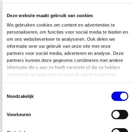
uiteindelijk een hogere snelheid. Lees meer over
nauwkeurig typen
.
Deze website maakt gebruik van cookies
We gebruiken cookies om content en advertenties te
personaliseren, om functies voor social media te bieden en
Leeftijd
om ons websiteverkeer te analyseren. Ook delen we
Leeftijd speelt een kleinere rol dan mensen denken.
informatie over uw gebruik van onze site met onze
Volwassenen leren iets anders dan kinderen, maar niet
partners voor social media, adverteren en analyse. Deze
per se langzamer. Lees meer in ons artikel over
blind
partners kunnen deze gegevens combineren met andere
typen leren als volwassene
.
informatie die u aan ze heeft verstrekt of die ze hebben
verzameld op basis van uw gebruik van hun services.
De methode die je gebruikt
Toestemmingsselectie
Een gestructureerde cursus met opbouw werkt sneller dan
Noodzakelijk
losse oefentools of spelletjes. Lees waarom in ons artikel
over
blind typen zonder spelletjes
.
Voorkeuren