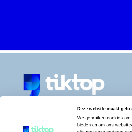
Postadres
Burgemeester Falkenaweg 54
Deze website maakt gebru
8442 LE HEERENVEEN
We gebruiken cookies om c
0513-842312
bieden en om ons websitev
© 2026 Tiktop | Design door Canned Rainbow, Real
site met onze partners vo