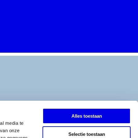
Alles toestaan
al media te
 van onze
Selectie toestaan
deze gegevens