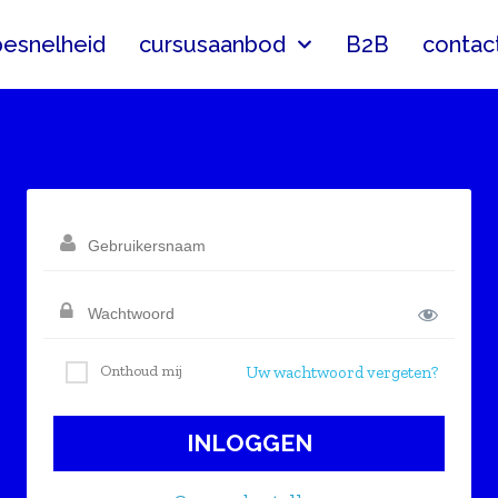
pesnelheid
cursusaanbod
B2B
contac
Onthoud mij
Uw wachtwoord vergeten?