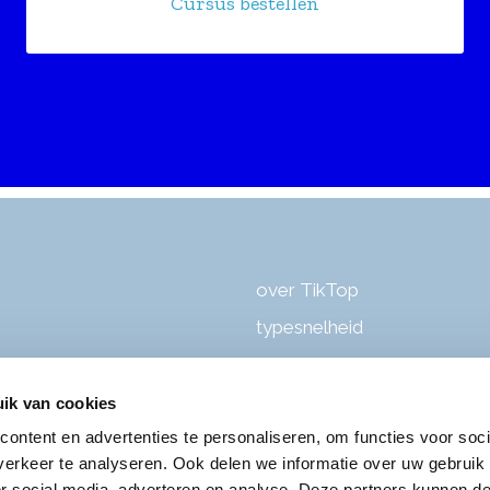
Cursus bestellen
over TikTop
typesnelheid
cursusaanbod
contact
ik van cookies
inloggen
ontent en advertenties te personaliseren, om functies voor soci
erkeer te analyseren. Ook delen we informatie over uw gebruik
isatie door
Hutspot Media
gratis proefles
or social media, adverteren en analyse. Deze partners kunnen 