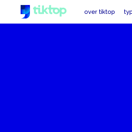
over tiktop
ty