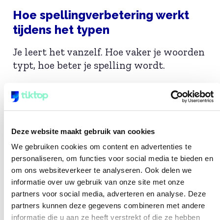
Hoe spellingverbetering werkt
tijdens het typen
Je leert het vanzelf. Hoe vaker je woorden
typt, hoe beter je spelling wordt.
Na twintig lessen heb je honderden
zinnen getypt in correct Nederlands. Dat
zie je terug in je schrijven: minder fouten
en betere teksten. Meer hierover lees je in
Deze website maakt gebruik van cookies
het artikel over
blind typen en spelling
We gebruiken cookies om content en advertenties te
en het artikel over
blind typen en
personaliseren, om functies voor social media te bieden en
taalvaardigheid
.
om ons websiteverkeer te analyseren. Ook delen we
informatie over uw gebruik van onze site met onze
partners voor social media, adverteren en analyse. Deze
Voor wie is dit extra waardevol?
partners kunnen deze gegevens combineren met andere
informatie die u aan ze heeft verstrekt of die ze hebben